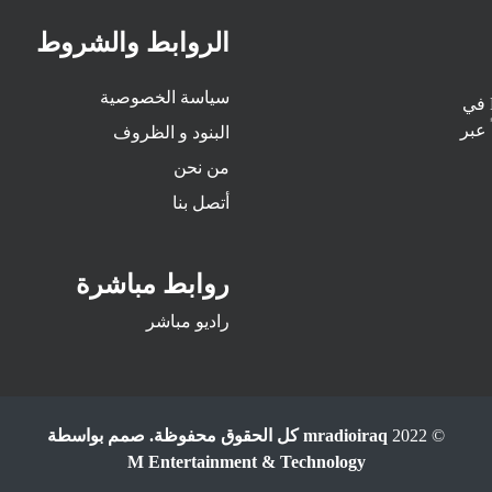
الروابط والشروط
سياسة الخصوصية
اقرأ أهم وأبرز الأخبار والتقارير عربياً وعالمياً من راديو M Radio في
عبر
البنود و الظروف
من نحن
أتصل بنا
روابط مباشرة
راديو مباشر
© 2022
mradioiraq كل الحقوق محفوظة. صمم بواسطة
M Entertainment & Technology