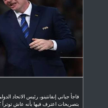
بتصريحات اعترف فيها بأنه عاش توتراً ك