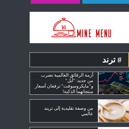
# ترند
أزمة الرقائق العالمية تضرب
من جديد: "أبل"
و"مايكروسوفت" ترفعان أسعار
منتجاتهما الذكية!
من وصفة تقليدية إلى تريند
عالمي