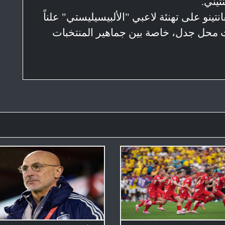
تيني.
كأس العالم 2022، دأب إنفانتينو على تهنئة لاعبي "الألبيسيليستي" علناً
 محل جدل، خاصة بين جماهير المنتخبات