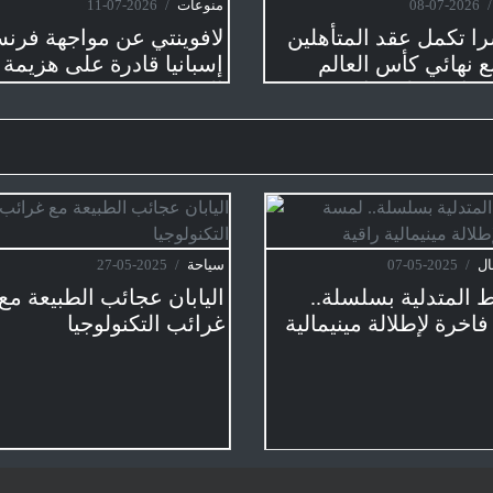
/
2026-07-08
منوعات
/
2026-07-08
محبطاً".. ميسي يكشف
سويسرا تكمل عقد المتأه
وله في نوبة بكاء
إلى ربع نهائي كأس العالم
مصر
على حساب كولومبيا
سياحة
/
2025-05-08
ازياء وجمال
/
2025-05-07
جزيرة بالي في
إندونيسيا
الأقراط المتدلية بسلسلة.
لمسة فاخرة لإطلالة مينيما
راقية