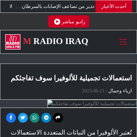
"نينتندو" تحدد موعد وقف بيع أجهزة "سويتش" في السعودية والإمارات
أحدث الأخبار
تحذير من تضاعف الإصابات بالسرطان عالميا بهذا التوقيت
راديو مباشر
M
RADIO IRAQ
استعمالات تجميلية للألوفيرا سوف تفاجئكم
ازياء وجمال
/
2023-06-21
تُعتبر الألوفيرا من النباتات المتعددة الاستعمالات