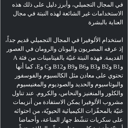
في المجال التجميلي، وأبرز دليل على ذلك هذه
الاستخدامات غير الشائعة لهذه النبتة في مجال
العناية بالبشرة
استخدام الألوفيرا في المجال التجميلي قديم جداً،
إذ عرفه المصريون واليونان والرومان في العصور
القديمة. فهذه النبتة غنيّة بالفيتامينات من فئة A
وB1 وB2 وB3 وB6 وB9 وB12 وC وE، كما أنها
تحتوي على معادن مثل الكالسيوم والفوسفور
والبوتاسيوم والحديد والصوديوم والمغنيسيوم
والكلور والمنغنيز والنحاس، والكروم. عند تناول
مشروب الألوفيرا يمكن الاستفادة من أنزيمات
غنيّة بالمحفّزات الكيميائية الحيويّة، من احتوائه
على سكريات تنشّط جهاز المناعة، وأحماضا